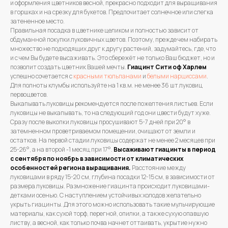
и оформления цветников весной, прекрасно подходит для выращивания
в горшках и на срезку для букетов. Предпочитает солнечное или слегка
затененное место.
Правильная посадка в цветнике целиком и полностью зависит от
обдуманной покупки луковичных цветов. Поэтому, прежде чем набирать
множество не подходящих друг к другу растений, задумайтесь, где, что
и с чем Вы будете высаживать. Это сбережёт не только Ваш бюджет, но и
позволит создать цветник Вашей мечты.
Гиацинт Сити оф Харлем
успешно сочетается с
красными тюльпанами
и
белыми нарциссами
.
Для полноты клумбы используйте на 1 кв.м. не менее 36 шт луковиц
первоцветов.
Выкапывать луковицы рекомендуется после пожелтения листьев. Если
луковицы не выкапывать, то на следующий год они цвести будут хуже.
Сразу после выкопки луковицы просушивают 5-7 дней при 20° в
затемненном проветриваемом помещении, очищают от земли и
остатков. На первой стадии луковицы содержат не менее 2 месяцев при
25-26°, а на второй -1 месяц при 17°.
Высаживают гиацинты в период
с сентября по ноябрь в зависимости от климатических
особенностей региона выращивания.
Расстояние между
луковицами в ряду 15-20 см, глубина посадки 12-15 см, в зависимости от
размера луковицы. Размножение гиацинта происходит луковицами-
детками осенью. С наступлением устойчивых холодов желательно
укрыть гиацинты. Для этого можно использовать такие мульчирующие
материалы, как сухой торф, перегной, опилки, а также сухую опавшую
листву, а весной, как только почва начнет оттаивать, укрытие нужно