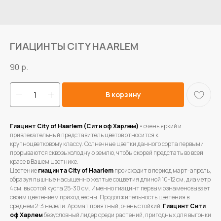
ГИАЦИНТЫ CITY HAARLEM
90
р.
В корзину
Гиацинт City of Haarlem (Сити оф Харлем) -
очень яркий и
привлекательный представитель цветов относится к
крупноцветковому классу. Солнечные цветки данного сорта первыми
прорываются сквозь холодную землю, чтобы скорей предстать во всей
красе в Вашем цветнике.
Цветение
гиацинта City of Haarlem
происходит в период март-апрель,
образуя пышные насыщенно желтые соцветия длиной 10-12 см, диаметр
4 см, высотой куста 25-30 см. Именно гиацинт первым ознаменовывает
своим цветением приход весны. Продолжительность цветения в
среднем 2-3 недели. Аромат приятный, очень стойкий.
Гиацинт Сити
оф Харлем
безусловный лидер среди растений, пригодных для выгонки