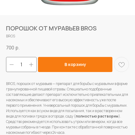
ПОРОШОК ОТ МУРАВЬЕВ BROS
BROS
700
р.
В корзину
BROS, порошок от муравьев — препарат для борьбы с муравьями в форме
гранулированной пищевой отравы. Специально подобранные
составляющие делают препарат исключительно привлекательным для
насекомых и обеспечивают его высокую эффективность уже после
первого применения. Универсальный порошок для борьбы с муравьями.
Используется как в сухом виде для посыпания, так и в растворенном
виде для поливки грядок в огороде, саду (
полностью растворим
).
Средство рекомендуется использовать утром или вечером, когда все
муравьи собраны в гнезде. При контакте с обработанной поверхностью
насекомые погибают через 24 часа.