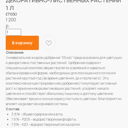
ДЕКОРАТИВНО-ЛИСТВЕННЫХ РАСТЕНИЙ
1 Л
ETISSO
1 200
р.
В корзину
Описание:
Универсальное жидкое удобрение "Etisso" предназначено для цветущих
и декоративно-лиственных растений. Удобрение содержит
специальный комплекс веществ в легко усвояемой и идеально
сбалансированной форме, необходимых для полноценного питания
растений круглый год (во время цветения, до и после него). Это
комплексное концентрированное удобрение стимулирует активный
рост и гармоничное развитие ваших растений, ускоряет начало
цветения и способствует обильному пышному и долгому цветению.
Обеспечивает яркую и сочную окрасу листьям и цветкам. Благоприятно
влияет на развитие корневой системы.
Состав:
3,8% - общее содержание азота,
7,6% - Р2О5 – водорастворимые фосфаты,
7,5% - К2О – водорастворимый оксид калия,