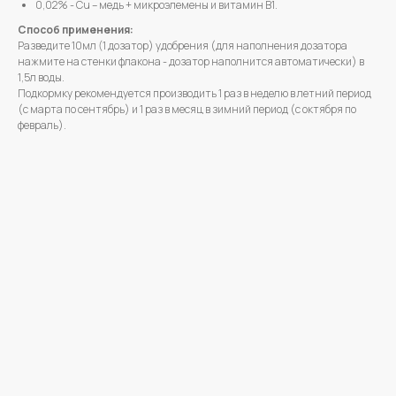
0,02% - Cu – медь + микроэлемены и витамин В1.
Способ применения:
Разведите 10мл (1 дозатор) удобрения (для наполнения дозатора
нажмите на стенки флакона - дозатор наполнится автоматически) в
1,5л воды.
Подкормку рекомендуется производить 1 раз в неделю в летний период
(с марта по сентябрь) и 1 раз в месяц в зимний период (с октября по
февраль).